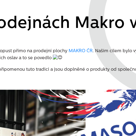
odejnách Makro v
asopust přímo na prodejní plochy
MAKRO ČR
. Naším cílem bylo vy
ích oslav a to se povedlo
ed připomenou tuto tradici a jsou doplněné o produkty od společn