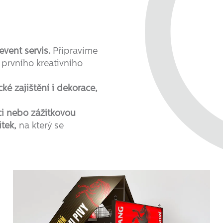
event servis.
Připravíme
prvního kreativního
cké zajištění i dekorace,
ci nebo zážitkovou
tek,
na který se