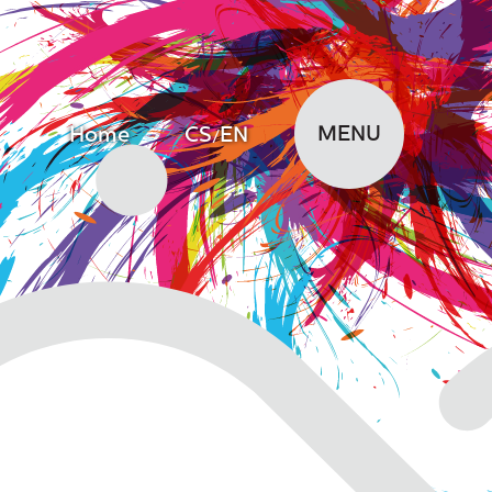
MENU
Home
CS
EN
/